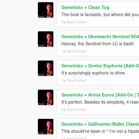
Geneticko
»
Clean Tug
The boat is fantastic, but where did yo
View Context
Geneticko
»
Ubermacht Sentinel SG4
Hooray, the Sentinel from LC is back!
View Context
Geneticko
»
Ocelot Euphoria [Add-On
It's surprisingly euphoric to drive.
View Context
Geneticko
»
Annis Euros [Add-On | T
It's perfect. Besides its simplicity, it res
View Context
Geneticko
»
Gallivanter Baller Class
This should've been in " I'm not a hipst
View Context