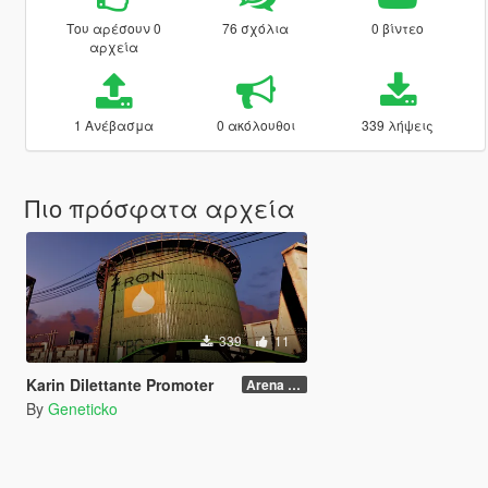
Του αρέσουν 0
76 σχόλια
0 βίντεο
αρχεία
1 Ανέβασμα
0 ακόλουθοι
339 λήψεις
Πιο πρόσφατα αρχεία
339
11
Karin Dilettante Promoter
Arena War Version
By
Geneticko