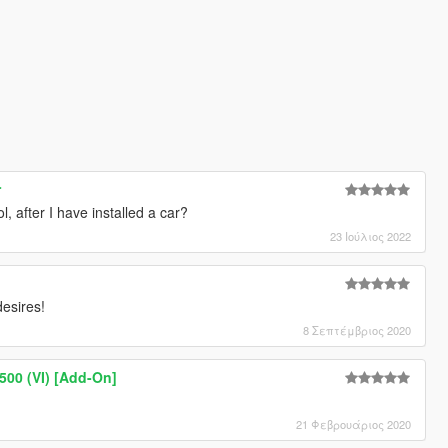
r
ol, after I have installed a car?
23 Ιούλιος 2022
desires!
8 Σεπτέμβριος 2020
00 (VI) [Add-On]
21 Φεβρουάριος 2020