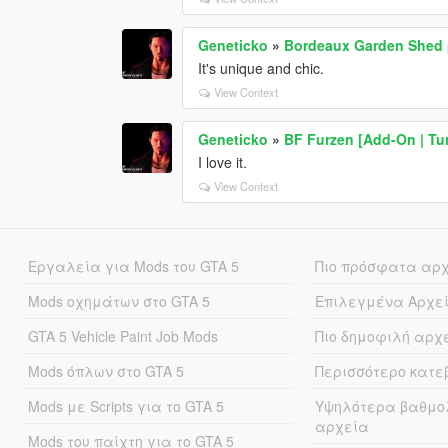
Geneticko
»
Bordeaux Garden Shed 
It's unique and chic.
View Context
Geneticko
»
BF Furzen [Add-On | Tu
I love it.
View Context
Εργαλεία για Mods του GTA 5
Πιο πρόσφατα αρ
Mods οχημάτων στο GTA 5
Επιλεγμένα Αρχε
GTA 5 Vehicle Paint Job Mods
Πιο δημοφιλή αρχ
Mods όπλων στο GTA 5
Περισσότερο κατ
Mods με Scripts για το GTA 5
Υψηλότερα βαθμο
αρχεία
Mods του παίχτη για το GTA 5