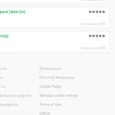
pack [Add-On]
5 Ιανουάριος 2020
ning]
5 Ιανουάριος 2020
χεία
Επικοινωνία
ία
Πολιτική Απορρήτου
εία
Cookie Policy
εβασμένα αρχεία
Manage cookie settings
λογημένα
Terms of Use
DMCA