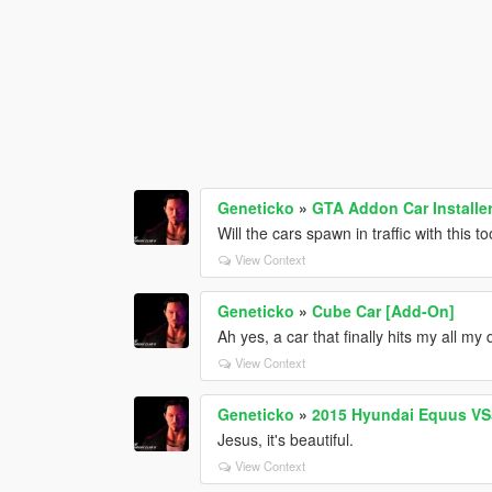
Geneticko
»
GTA Addon Car Installe
Will the cars spawn in traffic with this to
View Context
Geneticko
»
Cube Car [Add-On]
Ah yes, a car that finally hits my all my 
View Context
Geneticko
»
2015 Hyundai Equus VS5
Jesus, it's beautiful.
View Context