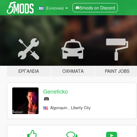
5mods on Discord
Ελληνικά
ΕΡΓΑΛΕΊΑ
ΟΧΉΜΑΤΑ
PAINT JOBS
Geneticko
Algonquin , Liberty City