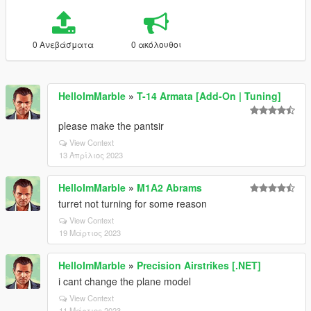
0 Ανεβάσματα
0 ακόλουθοι
HelloImMarble
»
T-14 Armata [Add-On | Tuning]
please make the pantsir
View Context
13 Απρίλιος 2023
HelloImMarble
»
M1A2 Abrams
turret not turning for some reason
View Context
19 Μάρτιος 2023
HelloImMarble
»
Precision Airstrikes [.NET]
i cant change the plane model
View Context
11 Μάρτιος 2023