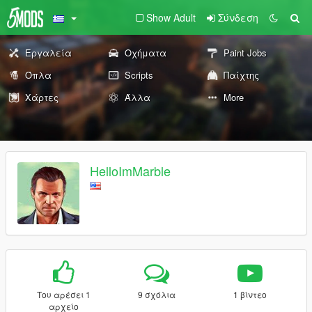
Show Adult
Σύνδεση
Εργαλεία
Οχήματα
Paint Jobs
Όπλα
Scripts
Παίχτης
Χάρτες
Άλλα
More
HelloImMarble
Του αρέσει 1
9 σχόλια
1 βίντεο
αρχείο