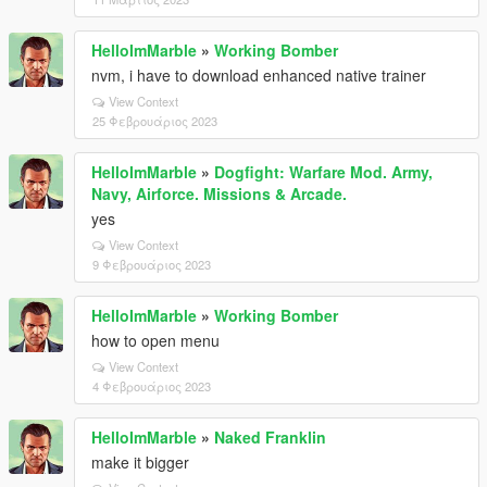
HelloImMarble
»
Working Bomber
nvm, i have to download enhanced native trainer
View Context
25 Φεβρουάριος 2023
HelloImMarble
»
Dogfight: Warfare Mod. Army,
Navy, Airforce. Missions & Arcade.
yes
View Context
9 Φεβρουάριος 2023
HelloImMarble
»
Working Bomber
how to open menu
View Context
4 Φεβρουάριος 2023
HelloImMarble
»
Naked Franklin
make it bigger