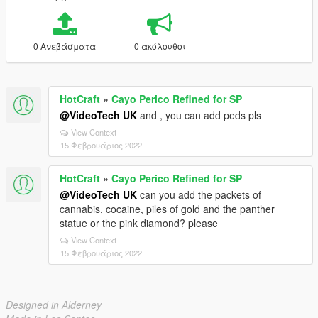
0 Ανεβάσματα
0 ακόλουθοι
HotCraft
»
Cayo Perico Refined for SP
@VideoTech UK
and , you can add peds pls
View Context
15 Φεβρουάριος 2022
HotCraft
»
Cayo Perico Refined for SP
@VideoTech UK
can you add the packets of
cannabis, cocaine, piles of gold and the panther
statue or the pink diamond? please
View Context
15 Φεβρουάριος 2022
Designed in Alderney