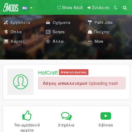
Show Adult
Σύνδεση
Εργαλεία
Οχήματα
Paint Jobs
Όπλα
Scripts
Παίχτης
Χάρτες
Άλλα
More
HotCraft
Αποκλεισμένος
Λόγος αποκλεισμού
Uploading trash
Του αρέσουν 0
2 σχόλια
0 βίντεο
αρχεία