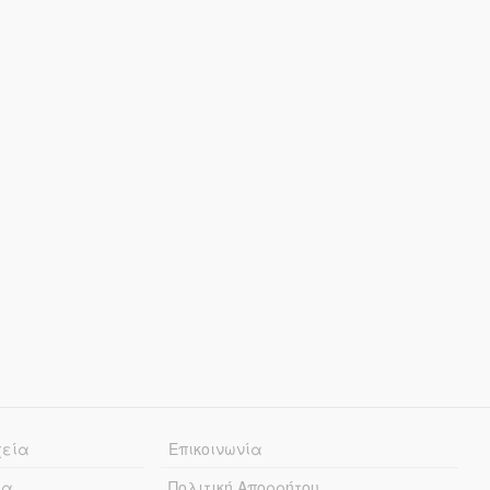
χεία
Επικοινωνία
ία
Πολιτική Απορρήτου