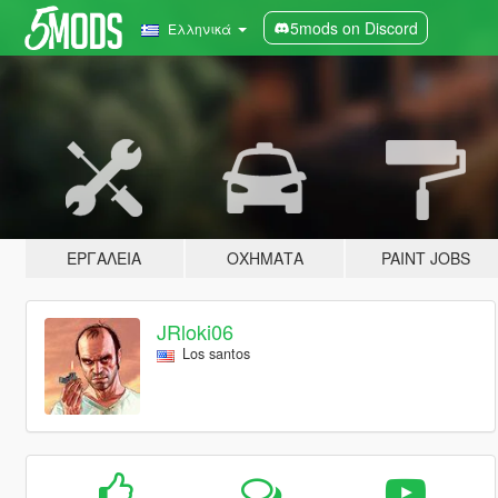
5mods on Discord
Ελληνικά
ΕΡΓΑΛΕΊΑ
ΟΧΉΜΑΤΑ
PAINT JOBS
JRloki06
Los santos