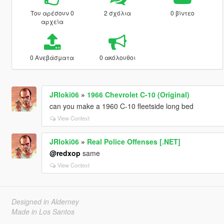
Του αρέσουν 0
2 σχόλια
0 βίντεο
αρχεία
0 Ανεβάσματα
0 ακόλουθοι
JRloki06
»
1966 Chevrolet C-10 (Original)
can you make a 1960 C-10 fleetside long bed
View Context
JRloki06
»
Real Police Offenses [.NET]
@redxop
same
View Context
Designed in Alderney
Made in Los Santos