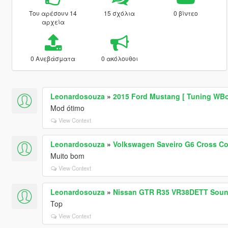
Του αρέσουν 14
15 σχόλια
0 βίντεο
αρχεία
0 Ανεβάσματα
0 ακόλουθοι
Leonardosouza
»
2015 Ford Mustang [ Tuning WBod
Mod ótimo
View Context
Leonardosouza
»
Volkswagen Saveiro G6 Cross C
Muito bom
View Context
Leonardosouza
»
Nissan GTR R35 VR38DETT Sound
Top
View Context