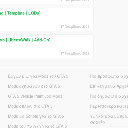
g | Template | LODs]
17 Νοέμβριος 2021
n [LibertyWalk | Add-On]
17 Νοέμβριος 2021
Εργαλεία για Mods του GTA 5
Πιο πρόσφατα αρ
Mods οχημάτων στο GTA 5
Επιλεγμένα Αρχε
GTA 5 Vehicle Paint Job Mods
Πιο δημοφιλή αρχ
Mods όπλων στο GTA 5
Περισσότερο κατ
Mods με Scripts για το GTA 5
Υψηλότερα βαθμο
αρχεία
Mods του παίχτη για το GTA 5