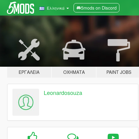
5mods on Discord
Ελληνικά
ΕΡΓΑΛΕΊΑ
ΟΧΉΜΑΤΑ
PAINT JOBS
Leonardosouza