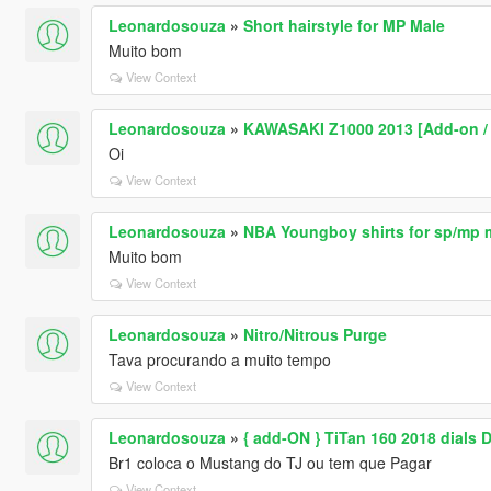
Leonardosouza
»
Short hairstyle for MP Male
Muito bom
View Context
Leonardosouza
»
KAWASAKI Z1000 2013 [Add-on / Re
Oi
View Context
Leonardosouza
»
NBA Youngboy shirts for sp/mp 
Muito bom
View Context
Leonardosouza
»
Nitro/Nitrous Purge
Tava procurando a muito tempo
View Context
Leonardosouza
»
{ add-ON } TiTan 160 2018 dials Di
Br1 coloca o Mustang do TJ ou tem que Pagar
View Context