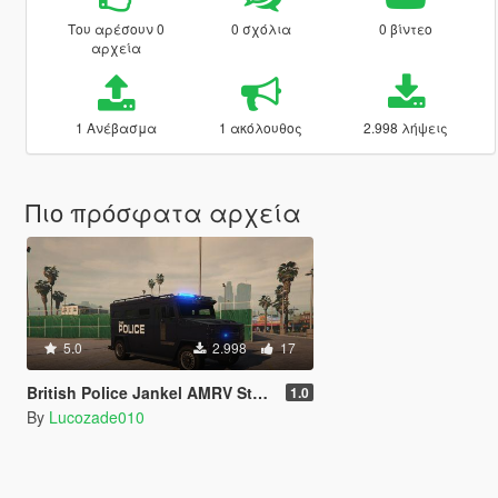
Του αρέσουν 0
0 σχόλια
0 βίντεο
αρχεία
1 Ανέβασμα
1 ακόλουθος
2.998 λήψεις
Πιο πρόσφατα αρχεία
5.0
2.998
17
British Police Jankel AMRV Style Riot Van "UK SWAT"
1.0
By
Lucozade010