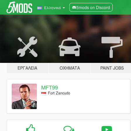
5mods on Discord
Ελληνικά
ΕΡΓΑΛΕΊΑ
ΟΧΉΜΑΤΑ
PAINT JOBS
MFT99
Fort Zancudo