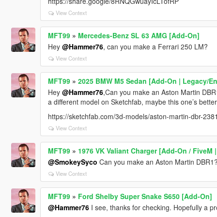
https://share.google/8RNQGwuayIcLTofRP
View Context
MFT99
»
Mercedes-Benz SL 63 AMG [Add-On]
Hey
@Hammer76
, can you make a Ferrari 250 LM?
View Context
MFT99
»
2025 BMW M5 Sedan [Add-On | Legacy/E
Hey
@Hammer76
,Can you make an Aston Martin DBR1? 
a different model on Sketchfab, maybe this one’s better
https://sketchfab.com/3d-models/aston-martin-dbr-
View Context
MFT99
»
1976 VK Valiant Charger [Add-On / FiveM |
@SmokeySyco
Can you make an Aston Martin DBR1
View Context
MFT99
»
Ford Shelby Super Snake S650 [Add-On]
@Hammer76
I see, thanks for checking. Hopefully a 