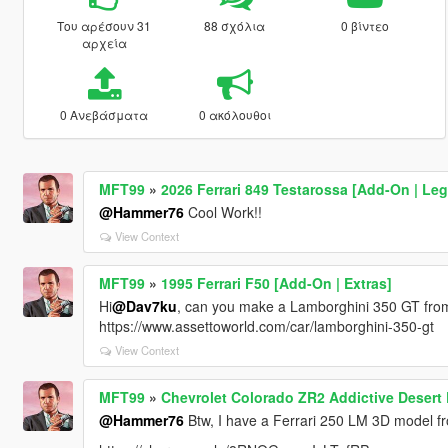
Του αρέσουν 31
88 σχόλια
0 βίντεο
αρχεία
0 Ανεβάσματα
0 ακόλουθοι
MFT99
»
2026 Ferrari 849 Testarossa [Add-On | Le
@Hammer76
Cool Work!!
View Context
MFT99
»
1995 Ferrari F50 [Add-On | Extras]
Hi
@Dav7ku
, can you make a Lamborghini 350 GT from 
https://www.assettoworld.com/car/lamborghini-350-gt
View Context
MFT99
»
Chevrolet Colorado ZR2 Addictive Desert
@Hammer76
Btw, I have a Ferrari 250 LM 3D model fro