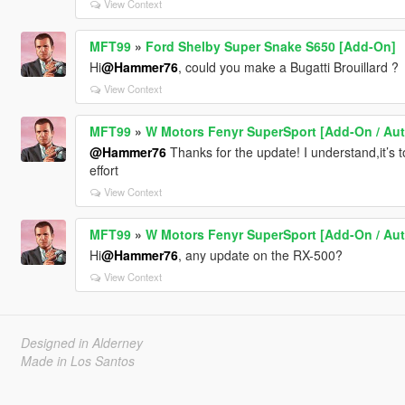
View Context
MFT99
»
Ford Shelby Super Snake S650 [Add-On]
Hi
@Hammer76
, could you make a Bugatti Brouillard ?
View Context
MFT99
»
W Motors Fenyr SuperSport [Add-On / Aut
@Hammer76
Thanks for the update! I understand,it’s 
effort
View Context
MFT99
»
W Motors Fenyr SuperSport [Add-On / Aut
Hi
@Hammer76
, any update on the RX-500?
View Context
Designed in Alderney
Made in Los Santos