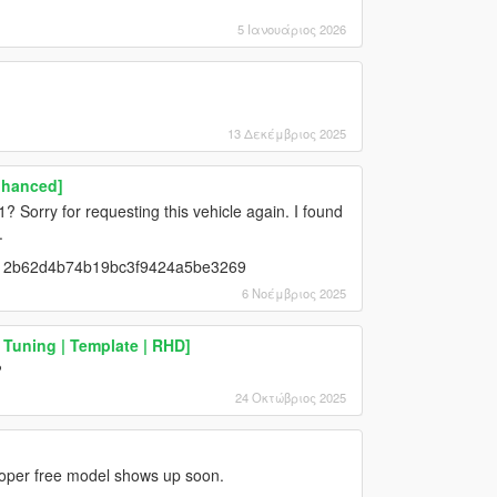
5 Ιανουάριος 2026
13 Δεκέμβριος 2025
nhanced]
Sorry for requesting this vehicle again. I found
.
23812b62d4b74b19bc3f9424a5be3269
6 Νοέμβριος 2025
 Tuning | Template | RHD]
?
24 Οκτώβριος 2025
proper free model shows up soon.