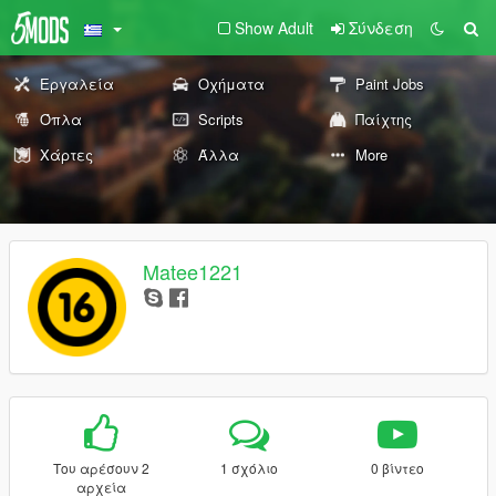
Show Adult
Σύνδεση
Εργαλεία
Οχήματα
Paint Jobs
Όπλα
Scripts
Παίχτης
Χάρτες
Άλλα
More
Matee1221
Του αρέσουν 2
1 σχόλιο
0 βίντεο
αρχεία