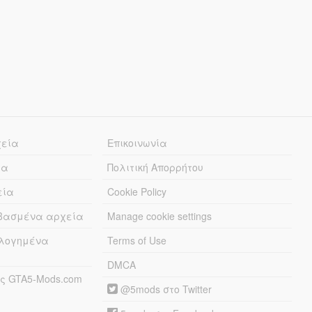
χεία
Επικοινωνία
ία
Πολιτική Απορρήτου
εία
Cookie Policy
εβασμένα αρχεία
Manage cookie settings
λογημένα
Terms of Use
DMCA
ς GTA5-Mods.com
@5mods στο Twitter