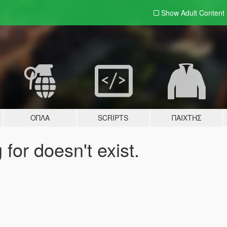
Show Adult
Content
ΌΠΛΑ
SCRIPTS
ΠΑΊΧΤΗΣ
for doesn't exist.