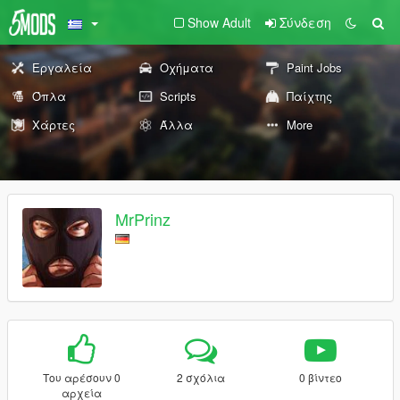
Show Adult
Σύνδεση
Εργαλεία
Οχήματα
Paint Jobs
Όπλα
Scripts
Παίχτης
Χάρτες
Άλλα
More
MrPrinz
Του αρέσουν 0
2 σχόλια
0 βίντεο
αρχεία