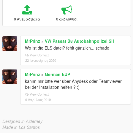
0 Ανεβάσματα
0 ακόλουθοι
MrPrinz
»
VW Passat B8 Autobahnpolizei SH
Wo ist die ELS datei? fehlt gänzlich... schade
View Context
22 Ιανουάριος 2020
MrPrinz
»
German EUP
kannn mir bitte wer über Anydesk oder Teamviewer
bei der Installation helfen ? :)
View Context
6 Απρίλιος 2019
Designed in Alderney
Made in Los Santos