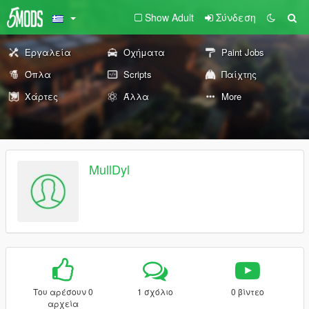
Show Adult
Σύνδεση
Εργαλεία
Οχήματα
Paint Jobs
Όπλα
Scripts
Παίχτης
Χάρτες
Άλλα
More
MullDyl
Του αρέσουν 0
1 σχόλιο
0 βίντεο
αρχεία