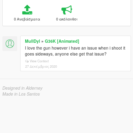
0 Ανεβάσματα
0 ακόλουθοι
MullDyl
»
G36K [Animated]
I love the gun however i have an issue when i shoot it
goes sideways, anyone else get that issue?
View Context
27 Δεκέμβριος 2020
Designed in Alderney
Made in Los Santos