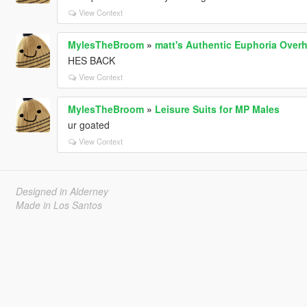
View Context
MylesTheBroom
»
matt's Authentic Euphoria Overh
HES BACK
View Context
MylesTheBroom
»
Leisure Suits for MP Males
ur goated
View Context
Designed in Alderney
Made in Los Santos