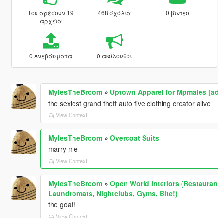
Του αρέσουν 19
468 σχόλια
0 βίντεο
αρχεία
0 Ανεβάσματα
0 ακόλουθοι
MylesTheBroom
»
Uptown Apparel for Mpmales [a
the sexiest grand theft auto five clothing creator alive
View Context
MylesTheBroom
»
Overcoat Suits
marry me
View Context
MylesTheBroom
»
Open World Interiors (Restaurant
Laundromats, Nightclubs, Gyms, Bite!)
the goat!
View Context