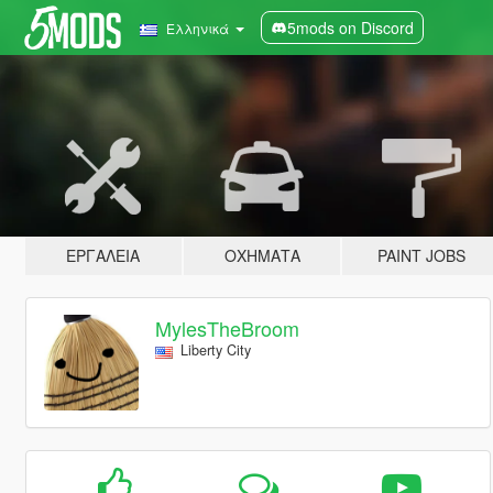
5mods on Discord
Ελληνικά
ΕΡΓΑΛΕΊΑ
ΟΧΉΜΑΤΑ
PAINT JOBS
MylesTheBroom
Liberty City