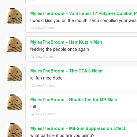
MylesTheBroom
»
Vom Feuer 17 Polymer Combat Pi
i would kiss you on the mouth if you compiled your weapo
View Context
MylesTheBroom
»
Herr Kutz 4 Men
feeding the people once again
View Context
MylesTheBroom
»
The GTA 6 Heist
lol fun mod dude
View Context
MylesTheBroom
»
Rhude Tee for MP Male
tuff
View Context
MylesTheBroom
»
Mil-Sim Suppression Effect
what particle mod are you using?