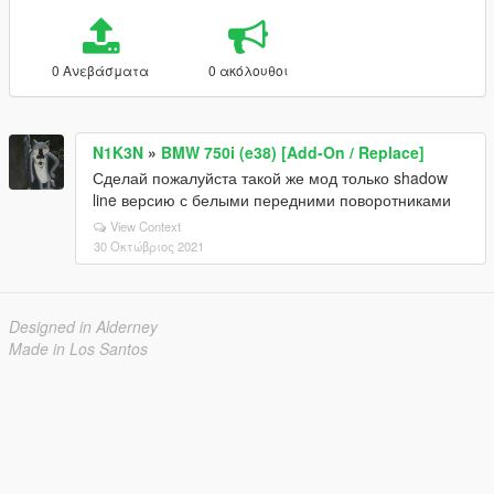
0 Ανεβάσματα
0 ακόλουθοι
N1K3N
»
BMW 750i (e38) [Add-On / Replace]
Сделай пожалуйста такой же мод только shadow
line версию с белыми передними поворотниками
View Context
30 Οκτώβριος 2021
Designed in Alderney
Made in Los Santos