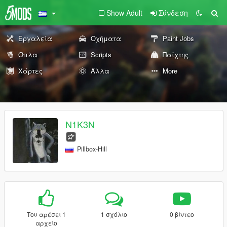
Show Adult
Σύνδεση
Εργαλεία
Οχήματα
Paint Jobs
Όπλα
Scripts
Παίχτης
Χάρτες
Άλλα
More
N1K3N
Pillbox-Hill
Του αρέσει 1
1 σχόλιο
0 βίντεο
αρχείο