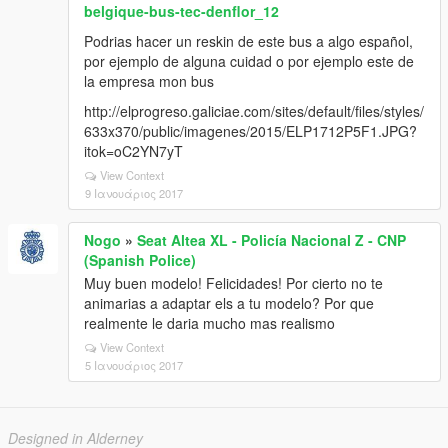
belgique-bus-tec-denflor_12
Podrias hacer un reskin de este bus a algo español,
por ejemplo de alguna cuidad o por ejemplo este de
la empresa mon bus
http://elprogreso.galiciae.com/sites/default/files/styles/
633x370/public/imagenes/2015/ELP1712P5F1.JPG?
itok=oC2YN7yT
View Context
9 Ιανουάριος 2017
Nogo
»
Seat Altea XL - Policía Nacional Z - CNP
(Spanish Police)
Muy buen modelo! Felicidades! Por cierto no te
animarias a adaptar els a tu modelo? Por que
realmente le daria mucho mas realismo
View Context
5 Ιανουάριος 2017
Designed in Alderney