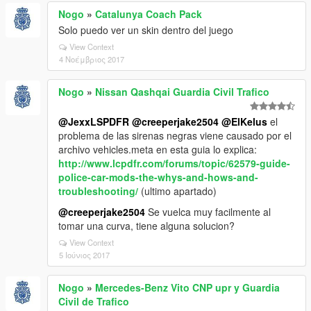
Nogo
»
Catalunya Coach Pack
Solo puedo ver un skin dentro del juego
View Context
4 Νοέμβριος 2017
Nogo
»
Nissan Qashqai Guardia Civil Trafico
@JexxLSPDFR
@creeperjake2504
@ElKelus
el
problema de las sirenas negras viene causado por el
archivo vehicles.meta en esta guia lo explica:
http://www.lcpdfr.com/forums/topic/62579-guide-
police-car-mods-the-whys-and-hows-and-
troubleshooting/
(ultimo apartado)
@creeperjake2504
Se vuelca muy facilmente al
tomar una curva, tiene alguna solucion?
View Context
5 Ιούνιος 2017
Nogo
»
Mercedes-Benz Vito CNP upr y Guardia
Civil de Trafico