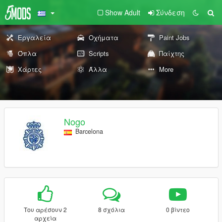
Show Adult
Σύνδεση
Εργαλεία
Οχήματα
Paint Jobs
Όπλα
Scripts
Παίχτης
Χάρτες
Άλλα
More
Nogo
Barcelona
Του αρέσουν 2
8 σχόλια
0 βίντεο
αρχεία