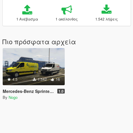
1 Ανέβασμα
1 ακόλουθος
1.542 λήψεις
Πιο πρόσφατα αρχεία
4.5
1.542
16
Mercedes-Benz Sprinter Correos España
1.0
By
Nogo