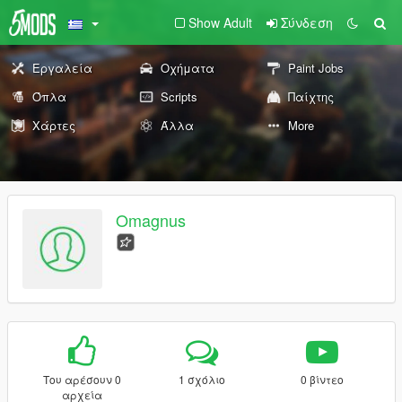
Show Adult
Σύνδεση
Εργαλεία
Οχήματα
Paint Jobs
Όπλα
Scripts
Παίχτης
Χάρτες
Άλλα
More
Omagnus
Του αρέσουν 0
1 σχόλιο
0 βίντεο
αρχεία