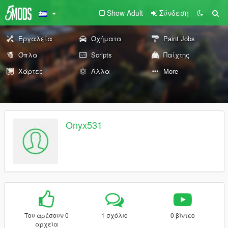
Show Adult
Σύνδεση
Εργαλεία
Οχήματα
Paint Jobs
Όπλα
Scripts
Παίχτης
Χάρτες
Άλλα
More
Onyx531
Του αρέσουν 0
1 σχόλιο
0 βίντεο
αρχεία