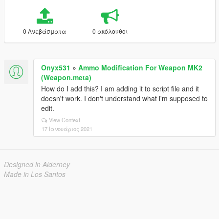
0 Ανεβάσματα
0 ακόλουθοι
Onyx531
»
Ammo Modification For Weapon MK2
(Weapon.meta)
How do I add this? I am adding it to script file and it
doesn't work. I don't understand what i'm supposed to
edit.
View Context
17 Ιανουάριος 2021
Designed in Alderney
Made in Los Santos