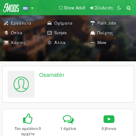
Show Adult
Σύνδεση
Εργαλεία
Οχήματα
Paint Jobs
Όπλα
Scripts
Παίχτης
Χάρτες
Άλλα
More
Osamabin
Του αρέσουν 0
1 σχόλιο
0 βίντεο
αρχεία