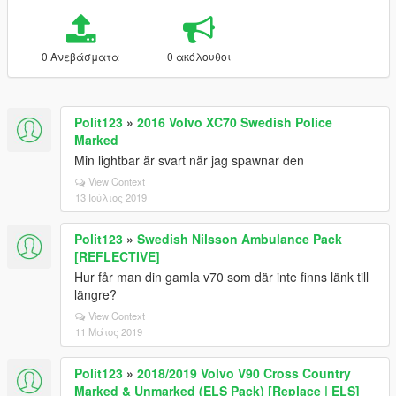
0 Ανεβάσματα
0 ακόλουθοι
Polit123
»
2016 Volvo XC70 Swedish Police
Marked
Min lightbar är svart när jag spawnar den
View Context
13 Ιούλιος 2019
Polit123
»
Swedish Nilsson Ambulance Pack
[REFLECTIVE]
Hur får man din gamla v70 som där inte finns länk till
längre?
View Context
11 Μάιος 2019
Polit123
»
2018/2019 Volvo V90 Cross Country
Marked & Unmarked (ELS Pack) [Replace | ELS]