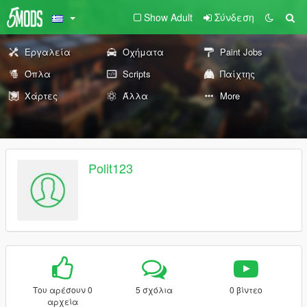
Show Adult
Σύνδεση
Εργαλεία
Οχήματα
Paint Jobs
Όπλα
Scripts
Παίχτης
Χάρτες
Άλλα
More
Polit123
Του αρέσουν 0
5 σχόλια
0 βίντεο
αρχεία