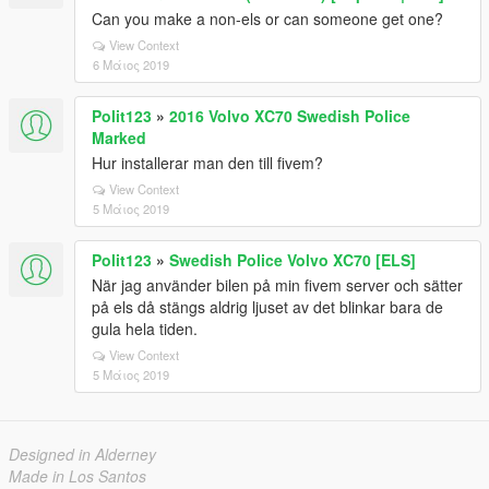
Can you make a non-els or can someone get one?
View Context
6 Μάιος 2019
Polit123
»
2016 Volvo XC70 Swedish Police
Marked
Hur installerar man den till fivem?
View Context
5 Μάιος 2019
Polit123
»
Swedish Police Volvo XC70 [ELS]
När jag använder bilen på min fivem server och sätter
på els då stängs aldrig ljuset av det blinkar bara de
gula hela tiden.
View Context
5 Μάιος 2019
Designed in Alderney
Made in Los Santos