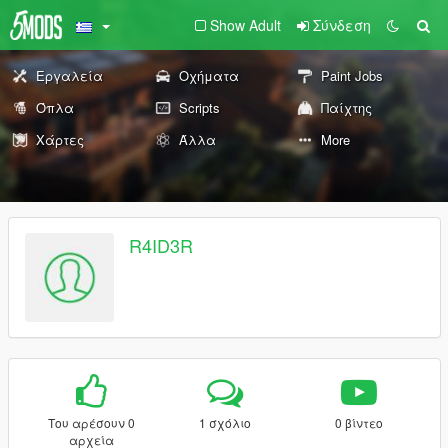
Show Adult
Σύνδεση
Εργαλεία
Οχήματα
Paint Jobs
Όπλα
Scripts
Παίχτης
Χάρτες
Άλλα
More
R4ID3R
Του αρέσουν 0
1 σχόλιο
0 βίντεο
αρχεία