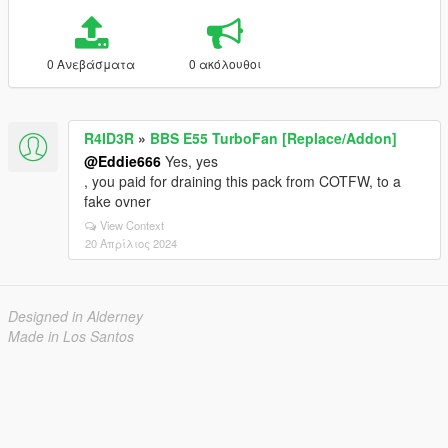
0 Ανεβάσματα
0 ακόλουθοι
R4ID3R
»
BBS E55 TurboFan [Replace/Addon]
@Eddie666
Yes, yes
, you paid for draining this pack from COTFW, to a
fake ovner
View Context
20 Απρίλιος 2024
Designed in Alderney
Made in Los Santos