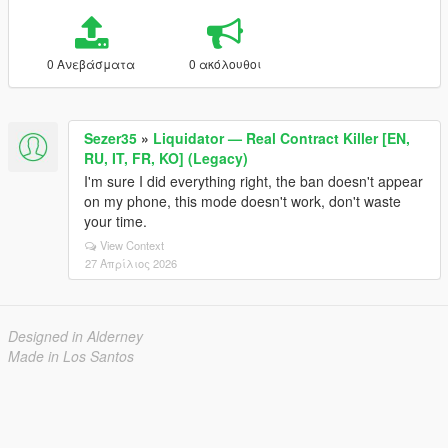
0 Ανεβάσματα
0 ακόλουθοι
Sezer35
»
Liquidator — Real Contract Killer [EN,
RU, IT, FR, KO] (Legacy)
I'm sure I did everything right, the ban doesn't appear
on my phone, this mode doesn't work, don't waste
your time.
View Context
27 Απρίλιος 2026
Designed in Alderney
Made in Los Santos