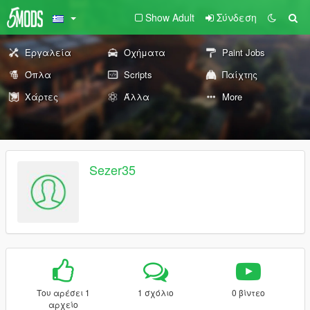
Show Adult
Σύνδεση
Εργαλεία
Οχήματα
Paint Jobs
Όπλα
Scripts
Παίχτης
Χάρτες
Άλλα
More
Sezer35
Του αρέσει 1
1 σχόλιο
0 βίντεο
αρχείο