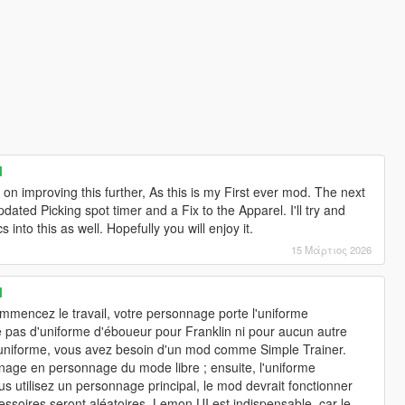
l
on improving this further, As this is my First ever mod. The next
dated Picking spot timer and a Fix to the Apparel. I'll try and
into this as well. Hopefully you will enjoy it.
15 Μάρτιος 2026
l
mmencez le travail, votre personnage porte l'uniforme
e pas d'uniforme d'éboueur pour Franklin ni pour aucun autre
t uniforme, vous avez besoin d'un mod comme Simple Trainer.
age en personnage du mode libre ; ensuite, l'uniforme
us utilisez un personnage principal, le mod devrait fonctionner
cessoires seront aléatoires. Lemon UI est indispensable, car le