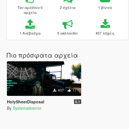
Του αρέσουν 0
2 σχόλια
1 βίντεο
αρχεία
1 Ανέβασμα
0 ακόλουθοι
407 λήψεις
Πιο πρόσφατα αρχεία
407
11
HolySheetDisposal
0.1
By
Systematicerror