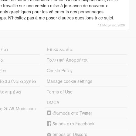
 travaille sur une version mise à jour avec de nouveaux
éléments graphiques pour les vêtements des personnages
ps. N'hésitez pas à me poser d'autres questions à ce sujet.
11 Μάρτιος 2026
χεία
Επικοινωνία
ία
Πολιτική Απορρήτου
εία
Cookie Policy
εβασμένα αρχεία
Manage cookie settings
λογημένα
Terms of Use
DMCA
ς GTA5-Mods.com
@5mods στο Twitter
5mods στο Facebook
5mods on Discord