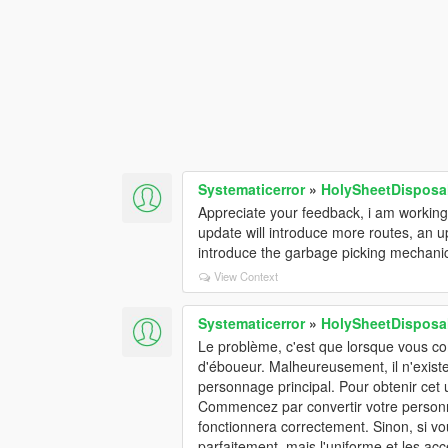
Systematicerror
»
HolySheetDisposa
Appreciate your feedback, i am working 
update will introduce more routes, an up
introduce the garbage picking mechanics 
View Context
Systematicerror
»
HolySheetDisposa
Le problème, c'est que lorsque vous co
d'éboueur. Malheureusement, il n'exist
personnage principal. Pour obtenir ce
Commencez par convertir votre personn
fonctionnera correctement. Sinon, si vo
parfaitement, mais l'uniforme et les ac