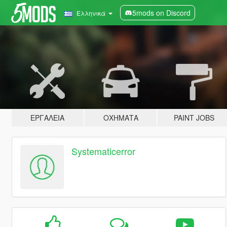
5mods on Discord
Ελληνικά
ΕΡΓΑΛΕΊΑ
ΟΧΉΜΑΤΑ
PAINT JOBS
Systematicerror