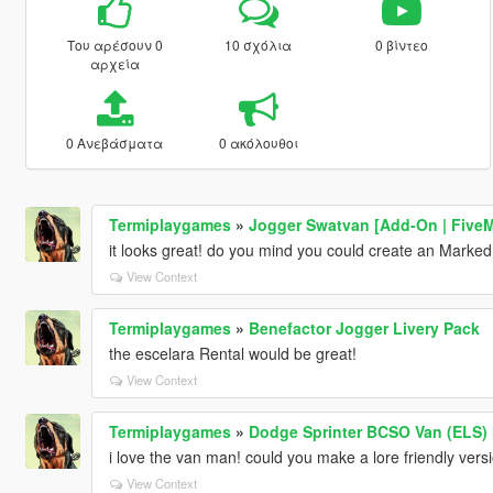
Του αρέσουν 0
10 σχόλια
0 βίντεο
αρχεία
0 Ανεβάσματα
0 ακόλουθοι
Termiplaygames
»
Jogger Swatvan [Add-On | Five
it looks great! do you mind you could create an Mark
View Context
Termiplaygames
»
Benefactor Jogger Livery Pack
the escelara Rental would be great!
View Context
Termiplaygames
»
Dodge Sprinter BCSO Van (ELS) 
i love the van man! could you make a lore friendly ver
View Context