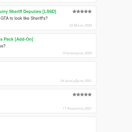
nty Sheriff Deputies [LSSD]
GTA to look like Sheriff's?
22 Μάιος 2023
es Pack [Add-On]
us?
9 Ιανουάριος 2023
24 Δεκέμβριος 2021
17 Αύγουστος 2021