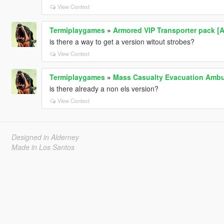
View Context
Termiplaygames
»
Armored VIP Transporter pack [
is there a way to get a version witout strobes?
View Context
Termiplaygames
»
Mass Casualty Evacuation Amb
is there already a non els version?
View Context
Designed in Alderney
Made in Los Santos