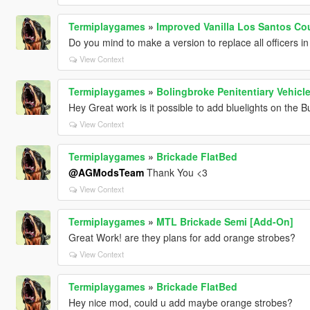
Termiplaygames
»
Improved Vanilla Los Santos Cou
Do you mind to make a version to replace all officers in 
View Context
Termiplaygames
»
Bolingbroke Penitentiary Vehicl
Hey Great work is it possible to add bluelights on the B
View Context
Termiplaygames
»
Brickade FlatBed
@AGModsTeam
Thank You <3
View Context
Termiplaygames
»
MTL Brickade Semi [Add-On]
Great Work! are they plans for add orange strobes?
View Context
Termiplaygames
»
Brickade FlatBed
Hey nice mod, could u add maybe orange strobes?