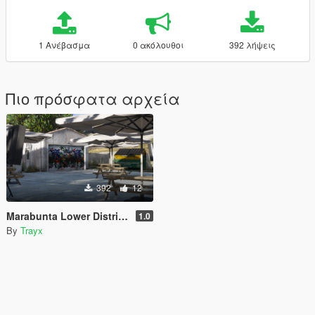
1 Ανέβασμα
0 ακόλουθοι
392 λήψεις
Πιο πρόσφατα αρχεία
392
12
Marabunta Lower District [YMAP]
1.0
By
Trayx