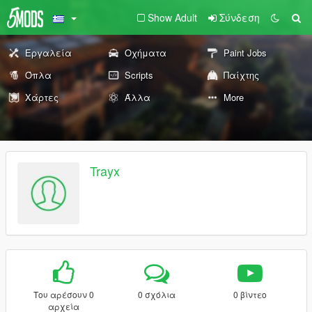
Show Adult
Σύνδεση
Εργαλεία
Οχήματα
Paint Jobs
Όπλα
Scripts
Παίχτης
Χάρτες
Άλλα
More
Trayx
Του αρέσουν 0
0 σχόλια
0 βίντεο
αρχεία