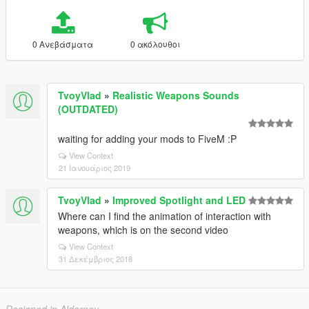
0 Ανεβάσματα
0 ακόλουθοι
TvoyVlad
»
Realistic Weapons Sounds
(OUTDATED)
waiting for adding your mods to FiveM :P
View Context
21 Ιανουάριος 2019
TvoyVlad
»
Improved Spotlight and LED
Where can I find the animation of interaction with
weapons, which is on the second video
View Context
31 Δεκέμβριος 2018