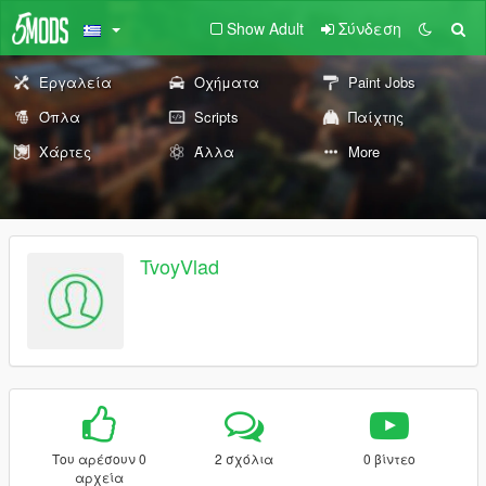
Show Adult
Σύνδεση
Εργαλεία
Οχήματα
Paint Jobs
Όπλα
Scripts
Παίχτης
Χάρτες
Άλλα
More
TvoyVlad
Του αρέσουν 0
2 σχόλια
0 βίντεο
αρχεία