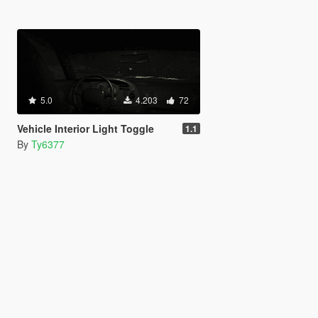
5.0
4.203
72
Vehicle Interior Light Toggle
1.1
By
Ty6377