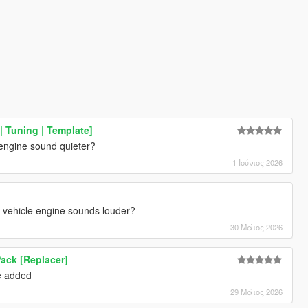
 Tuning | Template]
engine sound quieter?
1 Ιούνιος 2026
 vehicle engine sounds louder?
30 Μάιος 2026
Pack [Replacer]
be added
29 Μάιος 2026