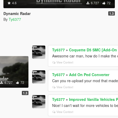
4.6
6.727
72
Dynamic Radar
1.3
By
Ty6377
Ty6377
»
Coquette D5 SMC [Add-On |
Awesome car man, how do I make the 
View Context
Ty6377
»
Add On Ped Converter
Can you re-upload your mod that made
6.727
72
View Context
1.3
Ty6377
»
Improved Vanilla Vehicles 
Nice! I can't wait for more vehicles to 
View Context