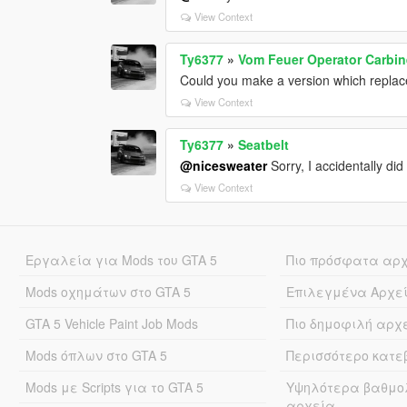
View Context
Ty6377
»
Vom Feuer Operator Carbin
Could you make a version which replace
View Context
Ty6377
»
Seatbelt
@nicesweater
Sorry, I accidentally di
View Context
Εργαλεία για Mods του GTA 5
Πιο πρόσφατα αρ
Mods οχημάτων στο GTA 5
Επιλεγμένα Αρχε
GTA 5 Vehicle Paint Job Mods
Πιο δημοφιλή αρχ
Mods όπλων στο GTA 5
Περισσότερο κατ
Mods με Scripts για το GTA 5
Υψηλότερα βαθμο
αρχεία