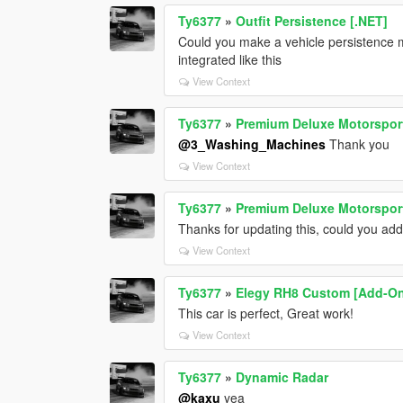
Ty6377
»
Outfit Persistence [.NET]
Could you make a vehicle persistence m
integrated like this
View Context
Ty6377
»
Premium Deluxe Motorspor
@3_Washing_Machines
Thank you
View Context
Ty6377
»
Premium Deluxe Motorspor
Thanks for updating this, could you ad
View Context
Ty6377
»
Elegy RH8 Custom [Add-On 
This car is perfect, Great work!
View Context
Ty6377
»
Dynamic Radar
@kaxu
yea