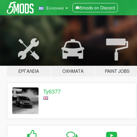
5mods on Discord
Ελληνικά
ΕΡΓΑΛΕΊΑ
ΟΧΉΜΑΤΑ
PAINT JOBS
Ty6377