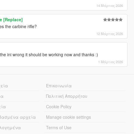
14 Μάρτιος 2026
e [Replace]
s the carbine rifle?
12 Μάρτιος 2026
d the ini wrong it should be working now and thanks :)
1 Μάρτιος 2026
χεία
Επικοινωνία
ία
Πολιτική Απορρήτου
εία
Cookie Policy
εβασμένα αρχεία
Manage cookie settings
λογημένα
Terms of Use