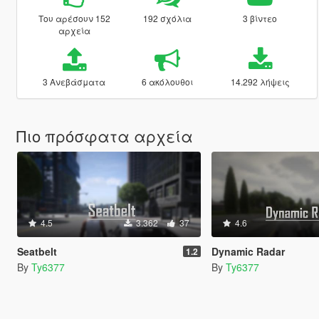
Του αρέσουν 152
192 σχόλια
3 βίντεο
αρχεία
3 Ανεβάσματα
6 ακόλουθοι
14.292 λήψεις
Πιο πρόσφατα αρχεία
4.5
3.362
37
4.6
Seatbelt
Dynamic Radar
1.2
By
Ty6377
By
Ty6377