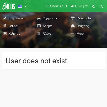
Show Adult
Σύνδεση
Εργαλεία
Οχήματα
Paint Jobs
Όπλα
Scripts
Παίχτης
Χάρτες
Άλλα
More
User does not exist.