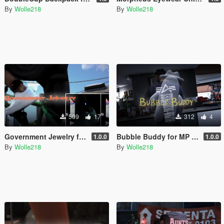
By
Wolle218
By
Wolle218
509
17
312
4
Government Jewelry for MP Male
Bubble Buddy for MP Male
1.0.0
1.0.0
By
Wolle218
By
Wolle218