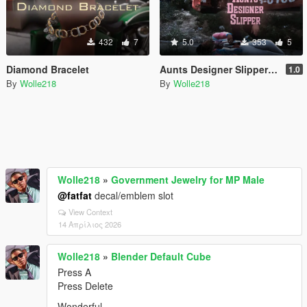
432
7
5.0
353
5
Diamond Bracelet
Aunts Designer Slipper [Addon Melee] [SP] [5M]
1.0
By
Wolle218
By
Wolle218
Wolle218
»
Government Jewelry for MP Male
@fatfat
decal/emblem slot
View Context
14 Απρίλιος 2026
Wolle218
»
Blender Default Cube
Press A
Press Delete
Wonderful