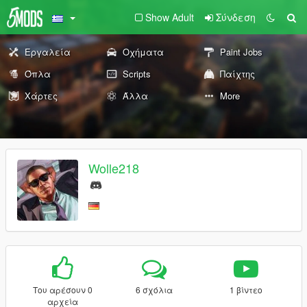
Show Adult
Σύνδεση
Εργαλεία
Οχήματα
Paint Jobs
Όπλα
Scripts
Παίχτης
Χάρτες
Άλλα
More
Wolle218
Του αρέσουν 0
6 σχόλια
1 βίντεο
αρχεία