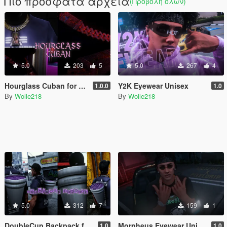
Πιο πρόσφατα αρχεία
(Προβολή όλων)
5.0
203
5
5.0
267
4
Hourglass Cuban for MP Male
Y2K Eyewear Unisex
1.0.0
1.0
By
Wolle218
By
Wolle218
5.0
312
7
159
1
DoubleCup Backpack for MP Male
Morpheus Eyewear Unisex
1.0
1.0