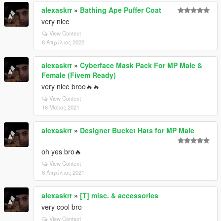
alexaskrr
»
Bathing Ape Puffer Coat
very nice
View Context
8 Απρίλιος 2022
alexaskrr
»
Cyberface Mask Pack For MP Male &
Female (Fivem Ready)
very nice broo🔥🔥
View Context
16 Μάιος 2021
alexaskrr
»
Designer Bucket Hats for MP Male
oh yes bro🔥
View Context
8 Απρίλιος 2021
alexaskrr
»
[T] misc. & accessories
very cool bro
View Context