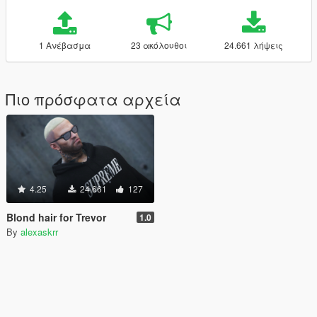
1 Ανέβασμα
23 ακόλουθοι
24.661 λήψεις
Πιο πρόσφατα αρχεία
4.25
24.661
127
Blond hair for Trevor
1.0
By
alexaskrr