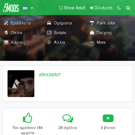
Show Adult
Σύνδεση
Εργαλεία
Οχήματα
Paint Jobs
Όπλα
Scripts
Παίχτης
Χάρτες
Άλλα
More
alexaskrr
Του αρέσουν 184
28 σχόλια
0 βίντεο
αρχεία