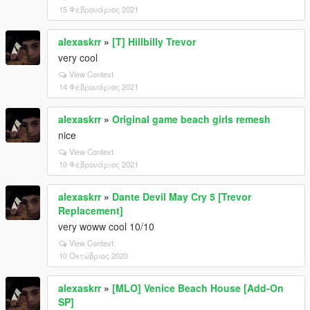
15 Φεβρουάριος 2021
alexaskrr
»
[T] Hillbilly Trevor
very cool
View Context
14 Φεβρουάριος 2021
alexaskrr
»
Original game beach girls remesh
nice
View Context
10 Φεβρουάριος 2021
alexaskrr
»
Dante Devil May Cry 5 [Trevor
Replacement]
very woww cool 10/10
View Context
10 Οκτώβριος 2020
alexaskrr
»
[MLO] Venice Beach House [Add-On
SP]