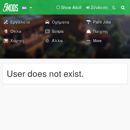
Show Adult
Σύνδεση
Εργαλεία
Οχήματα
Paint Jobs
Όπλα
Scripts
Παίχτης
Χάρτες
Άλλα
More
User does not exist.