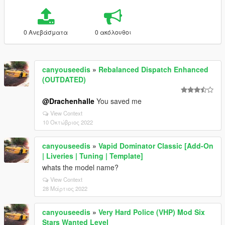
0 Ανεβάσματα
0 ακόλουθοι
canyouseedis
»
Rebalanced Dispatch Enhanced
(OUTDATED)
@Drachenhalle
You saved me
View Context
10 Οκτώβριος 2022
canyouseedis
»
Vapid Dominator Classic [Add-On
| Liveries | Tuning | Template]
whats the model name?
View Context
28 Μάρτιος 2022
canyouseedis
»
Very Hard Police (VHP) Mod Six
Stars Wanted Level