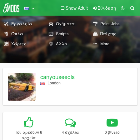
Show Adult
Σύνδεση
Εργαλεία
Οχήματα
Paint Jobs
Όπλα
Scripts
Παίχτης
Χάρτες
Άλλα
More
canyouseedis
London
Του αρέσουν 6
4 σχόλια
0 βίντεο
αρχεία