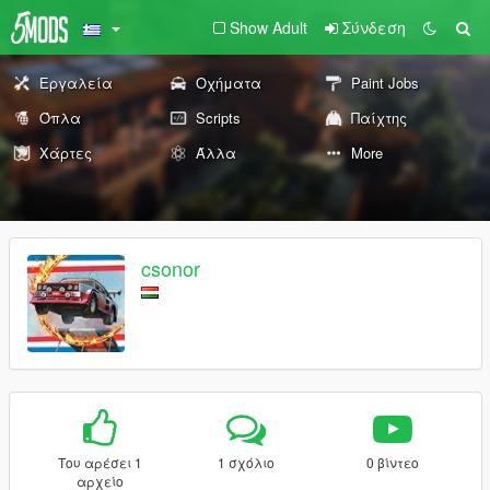
Show Adult
Σύνδεση
Εργαλεία
Οχήματα
Paint Jobs
Όπλα
Scripts
Παίχτης
Χάρτες
Άλλα
More
csonor
Του αρέσει 1
1 σχόλιο
0 βίντεο
αρχείο