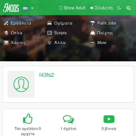
Show Adult
Σύνδεση
Εργαλεία
Οχήματα
Paint Jobs
Όπλα
Scripts
Παίχτης
Χάρτες
Άλλα
More
f43fs2
Του αρέσουν 0
1 σχόλιο
0 βίντεο
αρχεία