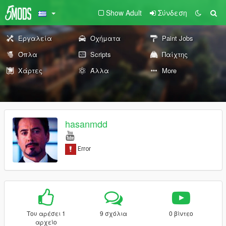
Show Adult
Σύνδεση
Εργαλεία
Οχήματα
Paint Jobs
Όπλα
Scripts
Παίχτης
Χάρτες
Άλλα
More
hasanmdd
Του αρέσει 1
9 σχόλια
0 βίντεο
αρχείο