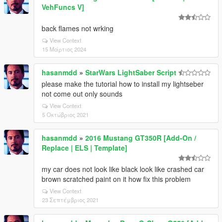
VehFuncs V]
back flames not wrking
View Context
15 Μάρτιος 2024
hasanmdd
»
StarWars LightSaber Script
please make the tutorial how to install my lightseber
not come out only sounds
View Context
5 Οκτώβριος 2021
hasanmdd
»
2016 Mustang GT350R [Add-On /
Replace | ELS | Template]
my car does not look like black look like crashed car
brown scratched paint on it how fix this problem
View Context
23 Σεπτέμβριος 2021