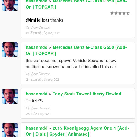
hasanmdd
»
Mercedes Benz G-Class G550 [Add-
On | TOPCAR ]
@imHellcat
thanks
View Context
21 Σεπτέμβριος 2021
hasanmdd
»
Mercedes Benz G-Class G550 [Add-
On | TOPCAR ]
this car does not spawn Vehicle Spawner show
multiple unknown names after installed this car
View Context
21 Σεπτέμβριος 2021
hasanmdd
»
Tony Stark Tower Liberty Rewind
THANKS
View Context
26 Ιούλιος 2021
hasanmdd
»
2015 Koenigsegg Agera One:1 [Add-
On | Dials | Spyder | Animated]