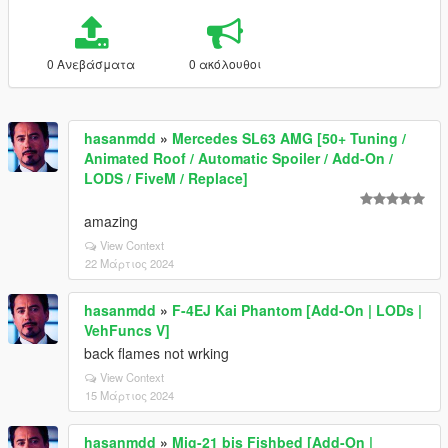
0 Ανεβάσματα
0 ακόλουθοι
hasanmdd
»
Mercedes SL63 AMG [50+ Tuning /
Animated Roof / Automatic Spoiler / Add-On /
LODS / FiveM / Replace]
amazing
View Context
22 Μάρτιος 2024
hasanmdd
»
F-4EJ Kai Phantom [Add-On | LODs |
VehFuncs V]
back flames not wrking
View Context
15 Μάρτιος 2024
hasanmdd
»
Mig-21 bis Fishbed [Add-On |