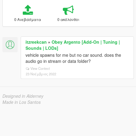
0 Ανεβάσματα
0 ακόλουθοι
itzreekcan
»
Obey Argento [Add-On | Tuning |
Sounds | LODs]
vehicle spawns for me but no car sound. does the
audio go in stream or data folder?
View Context
23 Νοέμβριος 2022
Designed in Alderney
Made in Los Santos