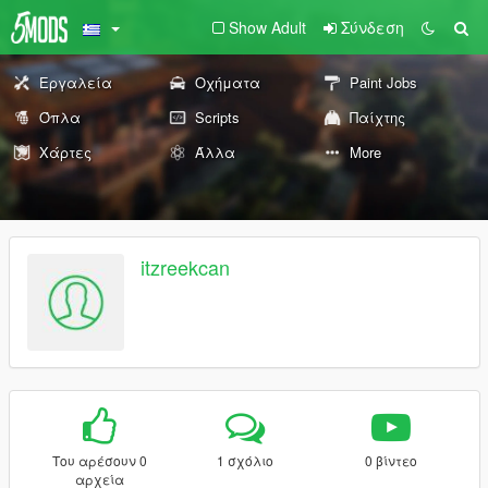
Show Adult
Σύνδεση
Εργαλεία
Οχήματα
Paint Jobs
Όπλα
Scripts
Παίχτης
Χάρτες
Άλλα
More
itzreekcan
Του αρέσουν 0
1 σχόλιο
0 βίντεο
αρχεία