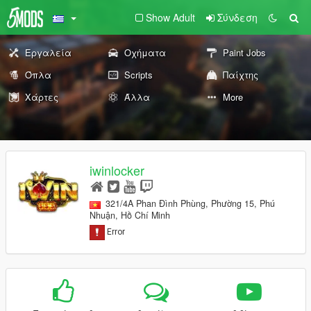
Show Adult
Σύνδεση
Εργαλεία
Οχήματα
Paint Jobs
Όπλα
Scripts
Παίχτης
Χάρτες
Άλλα
More
iwinlocker
321/4A Phan Đình Phùng, Phường 15, Phú
Nhuận, Hồ Chí Minh