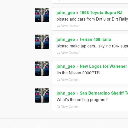
john_geo
»
1998 Toyota Supra RZ
please add cars from Dirt 3 or Dirt Ra
View Context
john_geo
»
Ferrari 458 Italia
please make jap cars.. skyline r34- supra
View Context
john_geo
»
New Logos for Warrener
Its the Nissan 2000GTR
View Context
john_geo
»
San Bernardino Sheriff T
What's the editing program?
View Context