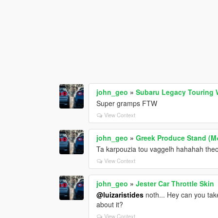
john_geo
»
Subaru Legacy Touring
Super gramps FTW
View Context
john_geo
»
Greek Produce Stand (
Ta karpouzia tou vaggelh hahahah theoul
View Context
john_geo
»
Jester Car Throttle Skin
@luizaristides
noth... Hey can you take
about it?
View Context