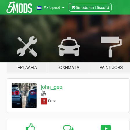
5mods on Discord
Ελληνικά
ΕΡΓΑΛΕΊΑ
ΟΧΉΜΑΤΑ
PAINT JOBS
john_geo