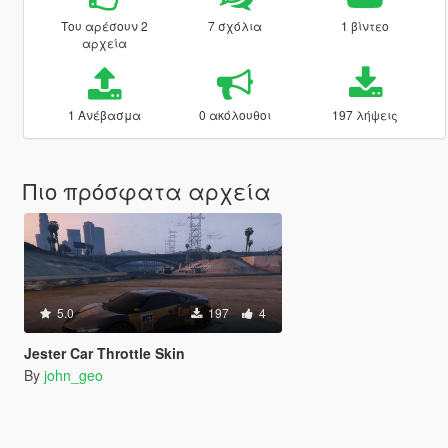
Του αρέσουν 2
7 σχόλια
1 βίντεο
αρχεία
1 Ανέβασμα
0 ακόλουθοι
197 λήψεις
Πιο πρόσφατα αρχεία
5.0
197
4
Jester Car Throttle Skin
By
john_geo