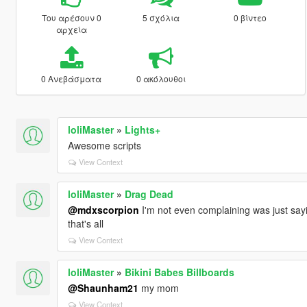
Του αρέσουν 0
5 σχόλια
0 βίντεο
αρχεία
0 Ανεβάσματα
0 ακόλουθοι
loliMaster
»
Lights+
Awesome scripts
View Context
loliMaster
»
Drag Dead
@mdxscorpion
I'm not even complaining was just sayi
that's all
View Context
loliMaster
»
Bikini Babes Billboards
@Shaunham21
my mom
View Context