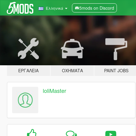
5mods on Discord
Ελληνικά
ΕΡΓΑΛΕΊΑ
ΟΧΉΜΑΤΑ
PAINT JOBS
loliMaster