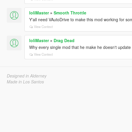
loliMaster
»
Smooth Throttle
Y'all need VAutoDrive to make this mod working for s
View Context
loliMaster
»
Drag Dead
Why every single mod that he make he doesn't update 
View Context
Designed in Alderney
Made in Los Santos