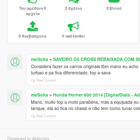
Του αρέσουν 0
2 σχόλια
0 βίντεο
αρχεία
0 Ανεβάσματα
0 ακόλουθοι
meSolta
»
SAVEIRO G5 CROSS REBAIXADA COM 
Considera fazer os carros originais tbm mano eu acho t
turbao e pa fica diferenciado, top a sava
View Context
meSolta
»
Honda Hornet 600 2014 [DigitalDials - A
Mano, muito top a moto parabéns, mas a equipada eu 
tanque, ela só fica no chassi e não tem como tunar c
View Context
Designed in Alderney