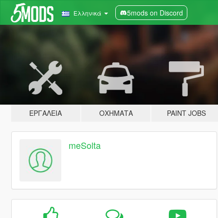
5mods on Discord
Ελληνικά
ΕΡΓΑΛΕΊΑ
ΟΧΉΜΑΤΑ
PAINT JOBS
meSolta