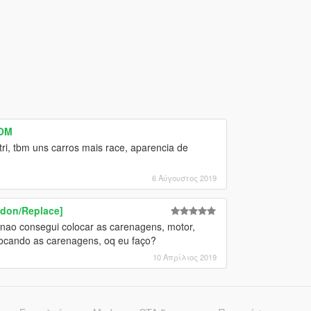
SOM
ri, tbm uns carros mais race, aparencia de
6 Αύγουστος 2019
ddon/Replace]
nao consegui colocar as carenagens, motor,
olocando as carenagens, oq eu faço?
10 Απρίλιος 2019