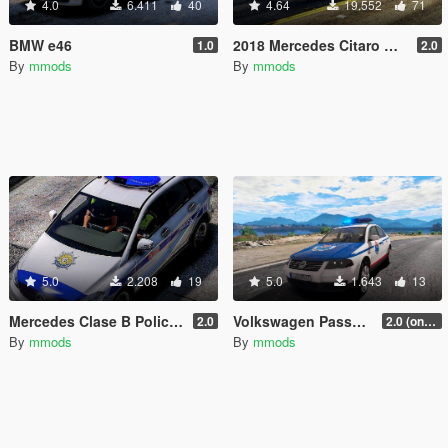
4.0
6.411
40
4.64
19.552
71
BMW e46
2018 Mercedes Citaro Bizkaibus and Bilbobus [TEMPLATE]
1.0
2.0
By
mmods
By
mmods
5.0
2.208
19
5.0
1.643
13
Mercedes Clase B Policia Municipal Bilbao [Replace | ELS | Template]
Volkswagen Passat B5 Ertzaintza (Basque Police) [ELS | REPLACE]
2.0
2.0 (only add-on)
By
mmods
By
mmods