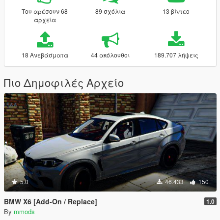
Του αρέσουν 68
89 σχόλια
13 βίντεο
αρχεία
18 Ανεβάσματα
44 ακόλουθοι
189.707 λήψεις
Πιο Δημοφιλές Αρχείο
5.0
46.433
150
BMW X6 [Add-On / Replace]
1.0
By
mmods