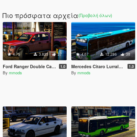
Πιο πρόσφατα αρχεία
(Προβολή όλων)
4.75
3.823
37
4.67
12.286
38
Ford Ranger Double Cab 2003 [Replace]
Mercedes Citaro Lurraldebus [Template | Replace]
1.0
1.0
By
mmods
By
mmods