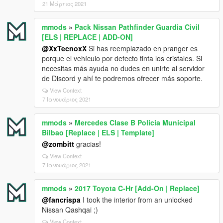
21 Μάρτιος 2021
mmods
»
Pack Nissan Pathfinder Guardia Civil
[ELS | REPLACE | ADD-ON]
@XxTecnoxX
Si has reemplazado en pranger es
porque el vehículo por defecto tinta los cristales. Si
necesitas más ayuda no dudes en unirte al servidor
de Discord y ahí te podremos ofrecer más soporte.
View Context
7 Ιανουάριος 2021
mmods
»
Mercedes Clase B Policia Municipal
Bilbao [Replace | ELS | Template]
@zombitt
gracias!
View Context
7 Ιανουάριος 2021
mmods
»
2017 Toyota C-Hr [Add-On | Replace]
@fancrispa
I took the interior from an unlocked
Nissan Qashqai ;)
View Context