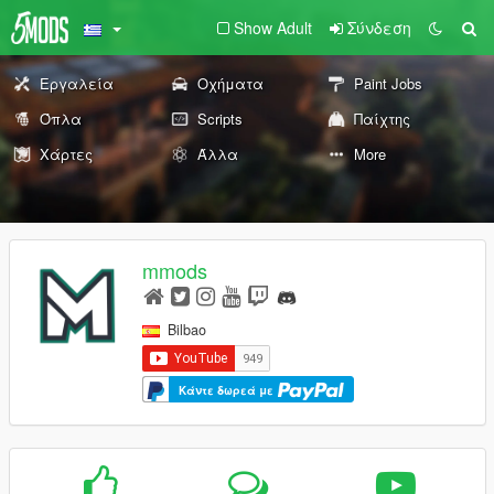
Show Adult
Σύνδεση
Εργαλεία
Οχήματα
Paint Jobs
Όπλα
Scripts
Παίχτης
Χάρτες
Άλλα
More
mmods
Bilbao
Κάντε δωρεά με