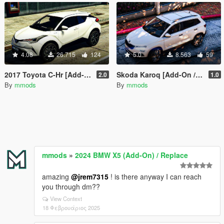
4.08
26.715
124
5.0
8.563
59
2017 Toyota C-Hr [Add-On | Replace]
Skoda Karoq [Add-On / Replace]
2.0
1.0
By
mmods
By
mmods
mmods
»
2024 BMW X5 (Add-On) / Replace
amazing
@jrem7315
! is there anyway I can reach
you through dm??
View Context
18 Φεβρουάριος 2025