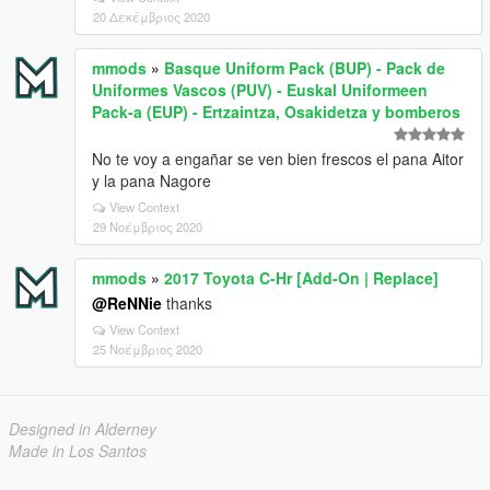
20 Δεκέμβριος 2020
mmods
»
Basque Uniform Pack (BUP) - Pack de
Uniformes Vascos (PUV) - Euskal Uniformeen
Pack-a (EUP) - Ertzaintza, Osakidetza y bomberos
No te voy a engañar se ven bien frescos el pana Aitor
y la pana Nagore
View Context
29 Νοέμβριος 2020
mmods
»
2017 Toyota C-Hr [Add-On | Replace]
@ReNNie
thanks
View Context
25 Νοέμβριος 2020
Designed in Alderney
Made in Los Santos