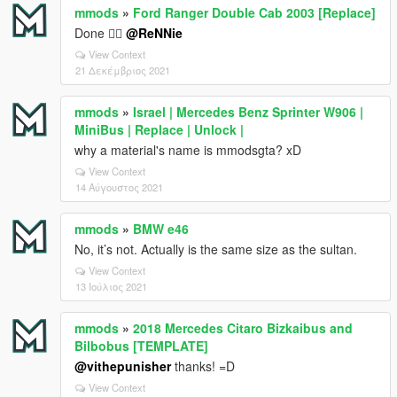
mmods
»
Ford Ranger Double Cab 2003 [Replace]
Done 👍🏽
@ReNNie
View Context
21 Δεκέμβριος 2021
mmods
»
Israel | Mercedes Benz Sprinter W906 |
MiniBus | Replace | Unlock |
why a material's name is mmodsgta? xD
View Context
14 Αύγουστος 2021
mmods
»
BMW e46
No, it’s not. Actually is the same size as the sultan.
View Context
13 Ιούλιος 2021
mmods
»
2018 Mercedes Citaro Bizkaibus and
Bilbobus [TEMPLATE]
@vithepunisher
thanks! =D
View Context