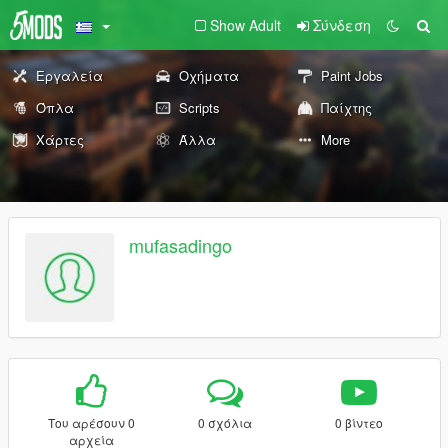
Show Adult
Σύνδεση
Εργαλεία
Οχήματα
Paint Jobs
Όπλα
Scripts
Παίχτης
Χάρτες
Άλλα
More
mufasadingo
Του αρέσουν 0
0 σχόλια
0 βίντεο
αρχεία