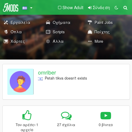
Show Adult
Σύνδεση
Εργαλεία
Οχήματα
Paint Jobs
Όπλα
Scripts
Παίχτης
Χάρτες
Άλλα
More
omriber
Petah tikva doesn't exists
Του αρέσει 1
27 σχόλια
0 βίντεο
αρχείο