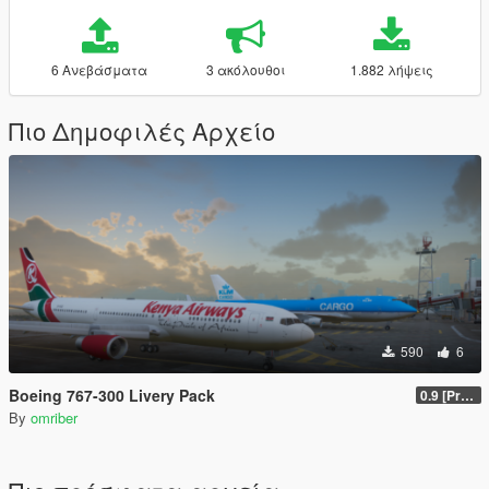
6 Ανεβάσματα
3 ακόλουθοι
1.882 λήψεις
Πιο Δημοφιλές Αρχείο
590
6
Boeing 767-300 Livery Pack
0.9 [Pre-Release]
By
omriber