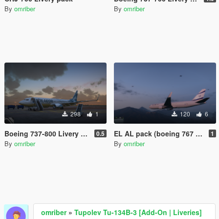
By
omriber
By
omriber
298
1
120
6
Boeing 737-800 Livery pack
EL AL pack (boeing 767 boeing 7478F stairstruck and other ground vehicels )
0.5
1
By
omriber
By
omriber
omriber
»
Tupolev Tu-134B-3 [Add-On | Liveries]