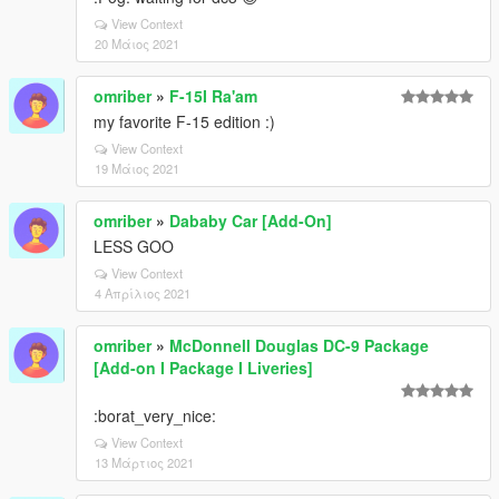
View Context
20 Μάιος 2021
omriber
»
F-15I Ra'am
my favorite F-15 edition :)
View Context
19 Μάιος 2021
omriber
»
Dababy Car [Add-On]
LESS GOO
View Context
4 Απρίλιος 2021
omriber
»
McDonnell Douglas DC-9 Package
[Add-on I Package I Liveries]
:borat_very_nice:
View Context
13 Μάρτιος 2021