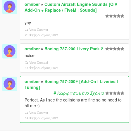
omriber
»
Custom Aircraft Engine Sounds [OIV
Add-On + Replace / FiveM | Sounds]
yay
View Context
20 Φεβρουάριος 2021
omriber
»
Boeing 737-200 Livery Pack 2
noice
View Context
14 Φεβρουάριος 2021
omriber
»
Boeing 757-200F [Add-On I Liveries I
Tuning]
Καρφιτσωμένο Σχόλιο
Perfect. As I see the collisions are fine so no need to
hit me :)
View Context
14 Φεβρουάριος 2021