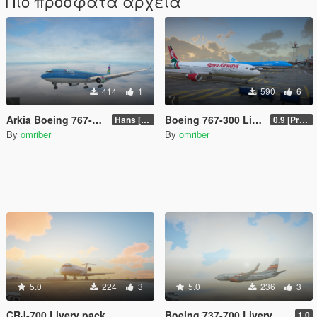
Πιο πρόσφατα αρχεία
414
1
590
6
Arkia Boeing 767-300
Boeing 767-300 Livery Pack
Hans [Updated]
0.9 [Pre-Release]
By
omriber
By
omriber
5.0
224
3
5.0
236
3
CRJ-700 Livery pack
Boeing 737-700 Livery pack
1.0