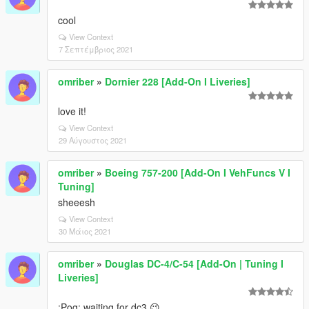
cool
View Context
7 Σεπτέμβριος 2021
omriber
»
Dornier 228 [Add-On I Liveries]
love it!
View Context
29 Αύγουστος 2021
omriber
»
Boeing 757-200 [Add-On I VehFuncs V I
Tuning]
sheeesh
View Context
30 Μάιος 2021
omriber
»
Douglas DC-4/C-54 [Add-On | Tuning I
Liveries]
:Pog: waiting for dc3 😉