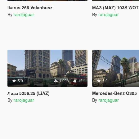
Ikarus 266 Volanbusz
МАЗ (MAZ) 103S WOT
By
rarojaguar
By
rarojaguar
5.0
1.998
12
5.0
Лиаз 5256.25 (LiAZ)
Mercedes-Benz O305
By
rarojaguar
By
rarojaguar