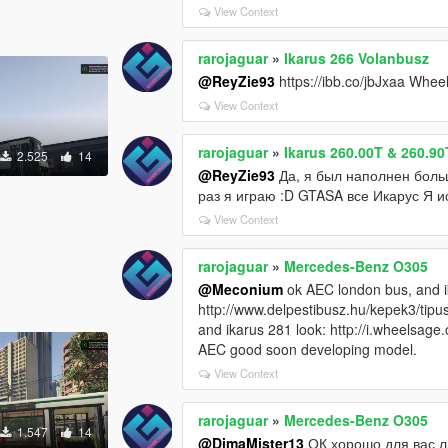
View Context
rarojaguar
»
Ikarus 266 Volanbusz
@ReyZie93
https://ibb.co/jbJxaa Wheel
View Context
rarojaguar
»
Ikarus 260.00T & 260.90
2.525
14
@ReyZie93
Да, я был наполнен боль
раз я играю :D GTASA все Икарус Я 
View Context
rarojaguar
»
Mercedes-Benz O305
@Meconium
ok AEC london bus, and i
http://www.delpestibusz.hu/kepek3/tipu
and ikarus 281 look: http://i.wheelsage.
AEC good soon developing model.
View Context
rarojaguar
»
Mercedes-Benz O305
1.547
14
@DimaMister13
ОК хорошо для вас л