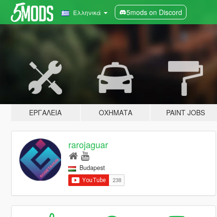
5mods on Discord
Ελληνικά
ΕΡΓΑΛΕΊΑ
ΟΧΉΜΑΤΑ
PAINT JOBS
rarojaguar
Budapest