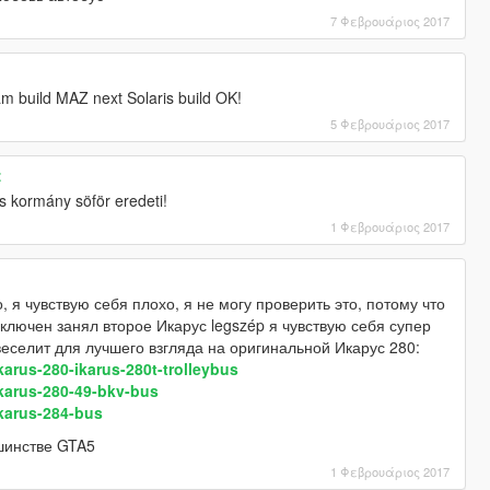
7 Φεβρουάριος 2017
m build MAZ next Solaris build OK!
5 Φεβρουάριος 2017
z
és kormány söför eredeti!
1 Φεβρουάριος 2017
, я чувствую себя плохо, я не могу проверить это, потому что
ключен занял второе Икарус legszép я чувствую себя супер
еселит для лучшего взгляда на оригинальной Икарус 280:
karus-280-ikarus-280t-trolleybus
ikarus-280-49-bkv-bus
ikarus-284-bus
шинстве GTA5
1 Φεβρουάριος 2017