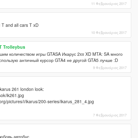
11 Φεβρουάριος 2017
 T and all cars T xD
10 Φεβρουάριος 2017
T Trolleybus
шим количеством игры GTASA Икарус 2xx XD MTA: SA много
использую античный курсор GTA4 не другой GTA5 лучше :D
9 Φεβρουάριος 2017
karus 261 london look:
sok/ik261.jpg
org/pictures/i/ikarus/200-series/ikarus_281_4.jpg
7 Φεβρουάριος 2017
юбовь автобус