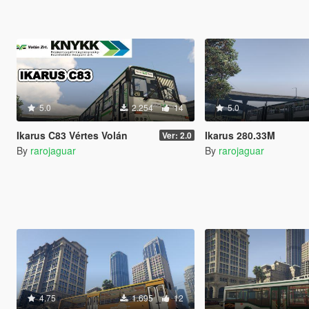
5.0
2.254
14
5.0
Ikarus C83 Vértes Volán
Ikarus 280.33M
Ver: 2.0
By
rarojaguar
By
rarojaguar
4.75
1.695
12