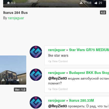
5.0
7.108
29
Ikarus 284 Bus
4.0
By
rarojaguar
rarojaguar
»
Star Wars GR75 MEDI
like star wars
View Context
rarojaguar
»
Budapest BKK Bus Stop
@ReyZie93
модник автобусной остано
1.890
9
помнит?
View Context
Ver: 1.0
rarojaguar
»
Ikarus 280.33M
@ReyZie93
проверить: D рад, что ты