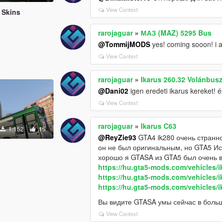
View Context
 Skins
rarojaguar
»
МАЗ (MAZ) 5295 Bus
@TommijMODS
yes! coming sooon! i a
View Context
rarojaguar
»
Ikarus 260.32 Volánbus
@Dani02
igen eredeti ikarus kereket! 
View Context
rarojaguar
»
Ikarus C63
1.152
15
@ReyZie93
GTA4 ik280 очень странно
он не был оригинальным, но GTA5 Ис
хорошо я GTASA из GTA5 был очень в
https://hu.gta5-mods.com/vehicles/i
https://hu.gta5-mods.com/vehicles/
https://hu.gta5-mods.com/vehicles/
Вы видите GTASA умы сейчас в боль
View Context