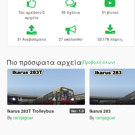
Του αρέσουν 0
35 σχόλια
51 βίντεο
αρχεία
31 Ανεβάσματα
27 ακόλουθοι
52.178 λήψεις
Πιο πρόσφατα αρχεία
(Προβολή όλων)
1.5
2.241
11
Ikarus 283T Trolleybus
Ikarus 283
Ver: 1.0
By
rarojaguar
By
rarojaguar