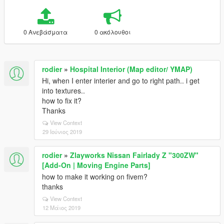
0 Ανεβάσματα
0 ακόλουθοι
rodier
»
Hospital Interior (Map editor/ YMAP)
Hi, when I enter interier and go to right path.. i get
into textures..
how to fix it?
Thanks
View Context
29 Ιούνιος 2019
rodier
»
Zlayworks Nissan Fairlady Z "300ZW"
[Add-On | Moving Engine Parts]
how to make it working on fivem?
thanks
View Context
12 Μάιος 2019