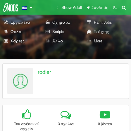
Show Adult
Σύνδεση
Εργαλεία
Οχήματα
Paint Jobs
Όπλα
Scripts
Παίχτης
Χάρτες
Άλλα
More
rodier
Του αρέσουν 0
3 σχόλια
0 βίντεο
αρχεία