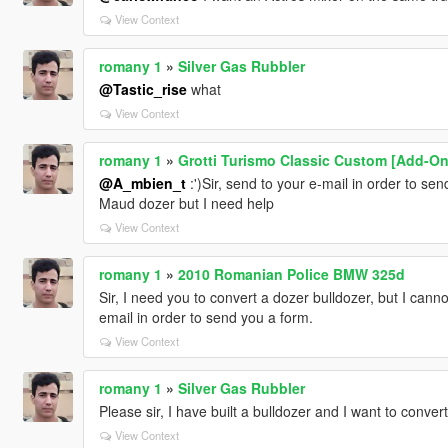
View Context
romany 1
»
Silver Gas Rubbler
@Tastic_rise
what
View Context
romany 1
»
Grotti Turismo Classic Custom [Add-On
@A_mbien_t
:')Sir, send to your e-mail in order to sen
Maud dozer but I need help
View Context
romany 1
»
2010 Romanian Police BMW 325d
Sir, I need you to convert a dozer bulldozer, but I canno
email in order to send you a form.
View Context
romany 1
»
Silver Gas Rubbler
Please sir, I have built a bulldozer and I want to conve
View Context