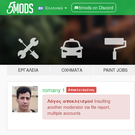
5mods on Discord
Ελληνικά
ΕΡΓΑΛΕΊΑ
ΟΧΉΜΑΤΑ
PAINT JOBS
romany 1
Αποκλεισμένος
Λόγος αποκλεισμού
Insulting
another moderator via file report,
multiple accounts