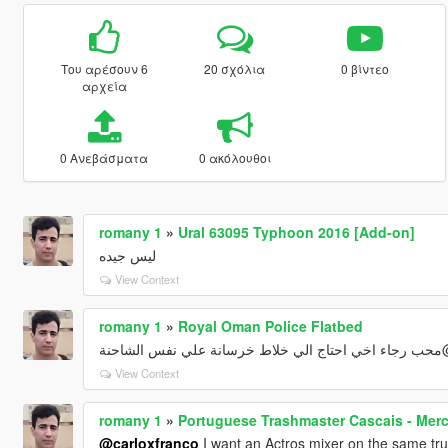
Του αρέσουν 6
20 σχόλια
0 βίντεο
αρχεία
0 Ανεβάσματα
0 ακόλουθοι
romany 1
»
Ural 63095 Typhoon 2016 [Add-on]
ليس جيده
View Context
romany 1
»
Royal Oman Police Flatbed
@ب رجاء اخي احتاج الي خلاط خرسانة علي نفس الشاحنة
View Context
romany 1
»
Portuguese Trashmaster Cascais - Mer
@carloxfranco
I want an Actros mixer on the same tr