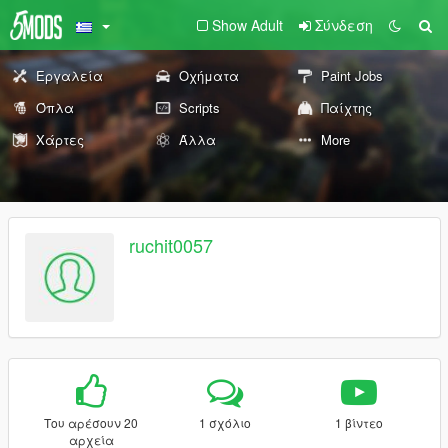
Show Adult
Σύνδεση
Εργαλεία
Οχήματα
Paint Jobs
Όπλα
Scripts
Παίχτης
Χάρτες
Άλλα
More
ruchit0057
Του αρέσουν 20
1 σχόλιο
1 βίντεο
αρχεία