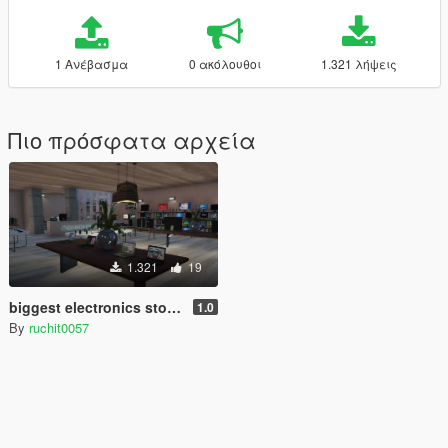
1 Ανέβασμα
0 ακόλουθοι
1.321 λήψεις
Πιο πρόσφατα αρχεία
1.321
19
biggest electronics stores
1.0
By
ruchit0057