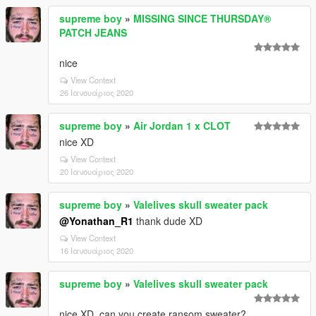
supreme boy
»
MISSING SINCE THURSDAY®
PATCH JEANS
nice
View Context
26 Ιανουάριος 2020
supreme boy
»
Air Jordan 1 x CLOT
nice XD
View Context
20 Ιανουάριος 2020
supreme boy
»
Valelives skull sweater pack
@Yonathan_R1
thank dude XD
View Context
16 Ιανουάριος 2020
supreme boy
»
Valelives skull sweater pack
nice XD. can you create ransom sweater?