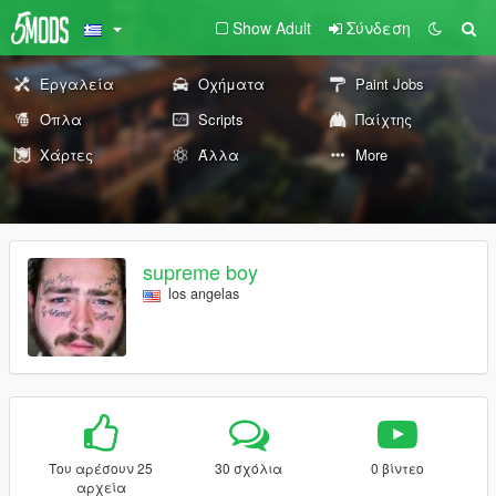
Show Adult
Σύνδεση
Εργαλεία
Οχήματα
Paint Jobs
Όπλα
Scripts
Παίχτης
Χάρτες
Άλλα
More
supreme boy
los angelas
Του αρέσουν 25
30 σχόλια
0 βίντεο
αρχεία