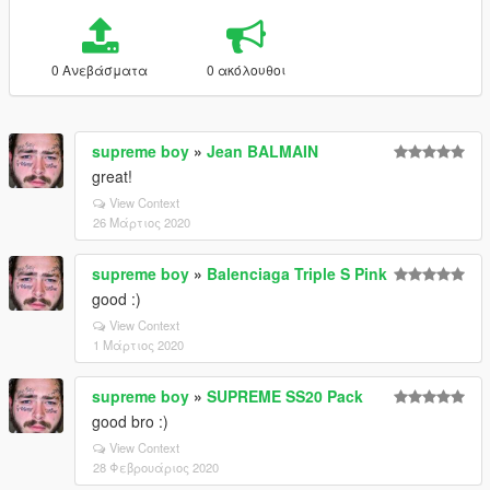
0 Ανεβάσματα
0 ακόλουθοι
supreme boy
»
Jean BALMAIN
great!
View Context
26 Μάρτιος 2020
supreme boy
»
Balenciaga Triple S Pink
good :)
View Context
1 Μάρτιος 2020
supreme boy
»
SUPREME SS20 Pack
good bro :)
View Context
28 Φεβρουάριος 2020