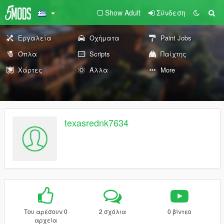
Show Adult
Σύνδεση
Εργαλεία
Οχήματα
Paint Jobs
Όπλα
Scripts
Παίχτης
Χάρτες
Άλλα
More
texasrednk7634
Του αρέσουν 0
2 σχόλια
0 βίντεο
αρχεία