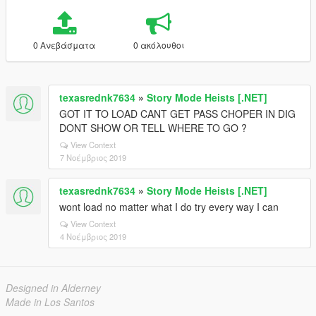
0 Ανεβάσματα
0 ακόλουθοι
texasrednk7634
»
Story Mode Heists [.NET]
GOT IT TO LOAD CANT GET PASS CHOPER IN DIG
DONT SHOW OR TELL WHERE TO GO ?
View Context
7 Νοέμβριος 2019
texasrednk7634
»
Story Mode Heists [.NET]
wont load no matter what I do try every way I can
View Context
4 Νοέμβριος 2019
Designed in Alderney
Made in Los Santos