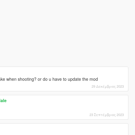
ake when shooting? or do u have to update the mod
29 Δεκέμβριος 2023
Male
23 Σεπτέμβριος 2023