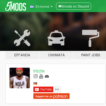
5mods on Discord
Ελληνικά
ΕΡΓΑΛΕΊΑ
ΟΧΉΜΑΤΑ
PAINT JOBS
trizzla
Support me on