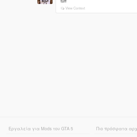
tuff
View Context
Εργαλεία για Mods του GTA 5
Πιο πρόσφατα αρ