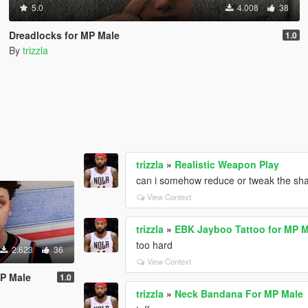
5.0
4.008
38
Dreadlocks for MP Male
1.0
By
trizzla
trizzla
»
Realistic Weapon Play
can i somehow reduce or tweak the sh
View Context
trizzla
»
EBK Jayboo Tattoo for MP 
too hard
2.623
36
View Context
MP Male
1.0
trizzla
»
Neck Bandana For MP Male