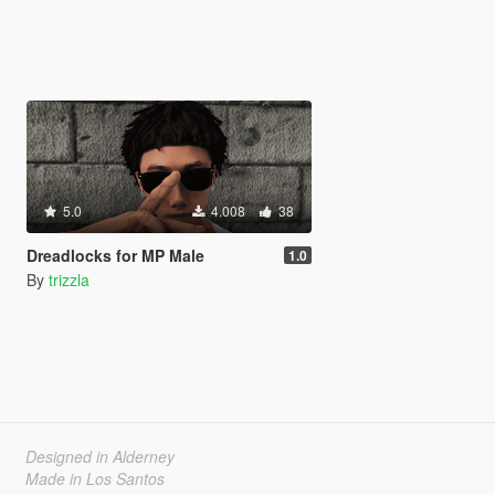
5.0
4.008
38
Dreadlocks for MP Male
1.0
By
trizzla
Designed in Alderney
Made in Los Santos