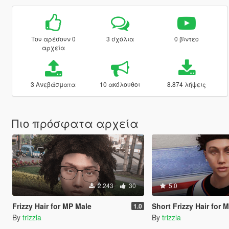
Του αρέσουν 0
3 σχόλια
0 βίντεο
αρχεία
3 Ανεβάσματα
10 ακόλουθοι
8.874 λήψεις
Πιο πρόσφατα αρχεία
2.243
30
5.0
Frizzy Hair for MP Male
Short Frizzy Hair for 
1.0
By
trizzla
By
trizzla