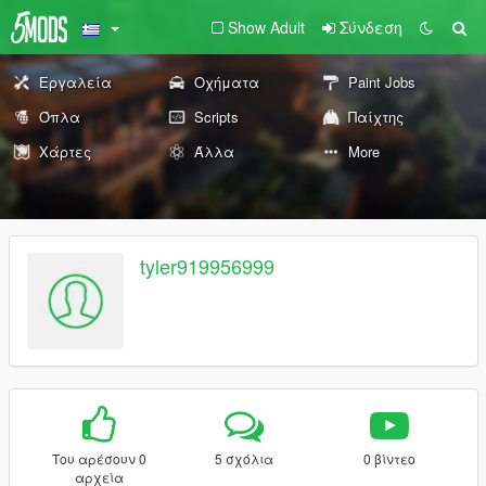
Show Adult
Σύνδεση
Εργαλεία
Οχήματα
Paint Jobs
Όπλα
Scripts
Παίχτης
Χάρτες
Άλλα
More
tyler919956999
Του αρέσουν 0
5 σχόλια
0 βίντεο
αρχεία