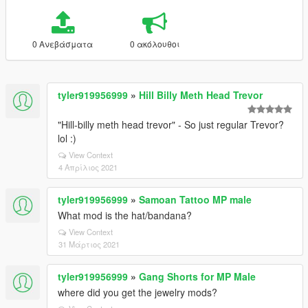
0 Ανεβάσματα
0 ακόλουθοι
tyler919956999
»
Hill Billy Meth Head Trevor
"Hill-billy meth head trevor" - So just regular Trevor?
lol :)
View Context
4 Απρίλιος 2021
tyler919956999
»
Samoan Tattoo MP male
What mod is the hat/bandana?
View Context
31 Μάρτιος 2021
tyler919956999
»
Gang Shorts for MP Male
where did you get the jewelry mods?