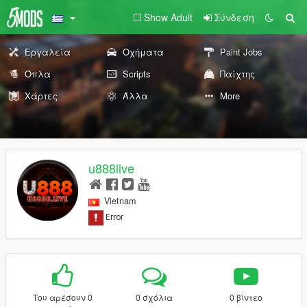
Show Adult
Σύνδεση
Εργαλεία
Οχήματα
Paint Jobs
Όπλα
Scripts
Παίχτης
Χάρτες
Άλλα
More
u888live
Vietnam
Του αρέσουν 0
0 σχόλια
0 βίντεο